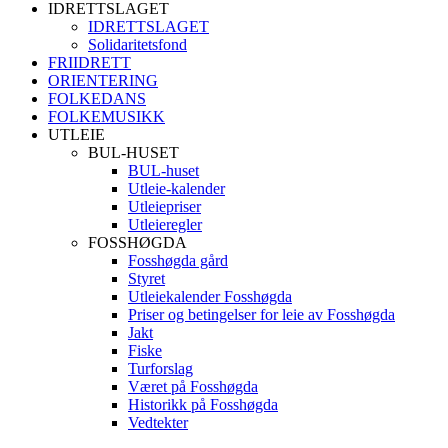
IDRETTSLAGET
IDRETTSLAGET
Solidaritetsfond
FRIIDRETT
ORIENTERING
FOLKEDANS
FOLKEMUSIKK
UTLEIE
BUL-HUSET
BUL-huset
Utleie-kalender
Utleiepriser
Utleieregler
FOSSHØGDA
Fosshøgda gård
Styret
Utleiekalender Fosshøgda
Priser og betingelser for leie av Fosshøgda
Jakt
Fiske
Turforslag
Været på Fosshøgda
Historikk på Fosshøgda
Vedtekter