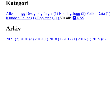
Kategori
Alle innlegg
Design og farger (1)
Endringslogg (5)
FotballData (1)
KlubbenOnline (1)
Opplæring (1)
Vis alle
RSS
Arkiv
2021 (2)
2020 (4)
2019 (1)
2018 (1)
2017 (1)
2016 (1)
2015 (8)
Bondeungdomslaget i Tromsø
Richard Withs plass 2, 9008 TROMSØ
Org. nr.: 879 931 452
+ 47 77 60 70 15
lagskontoret@bul-tromso.no
Personvern