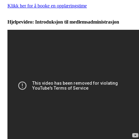
Klikk her for å booke en opplæringstime
Hjelpevideo: Introduksjon til medlemsadministrasjon